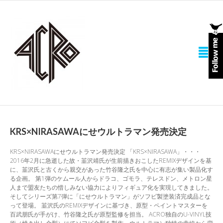
KRS×NIRASAWAにせウルトラマン発売決定
KRS×NIRASAWAにせウルトラマン発売決定 「KRS×NIRASAWA」・・・
2016年2月に急逝した故・韮沢靖氏が生前描きおこしたREMIXデザインを基
に、韮沢氏と古くから親交があった竹谷隆之氏を中心に有志が集い製品化す
る企画。 第1弾のケムール人からドラコ、ゴモラ、テレスドン、メトロン星
人まで盟友たちの惜しみない協力によりフィギュア化を実現してきました。
そしてシリーズ第7弾に「にせウルトラマン」がソフビ製塗装済完成品とな
って登場。 韮沢氏のREMIXデザインに基づき、原型・ペイントマスターを
百武朋氏が手がけ、竹谷隆之氏が原型監修を担当。 ACRO独自のU-VINYL技