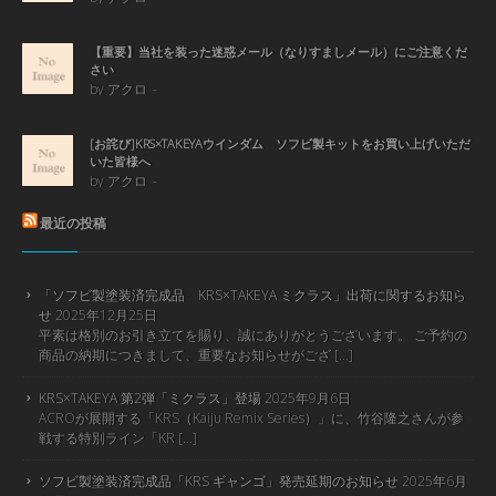
【重要】当社を装った迷惑メール（なりすましメール）にご注意くだ
さい
by アクロ
[お詫び]KRS×TAKEYAウインダム ソフビ製キットをお買い上げいただ
いた皆様へ
by アクロ
最近の投稿
「ソフビ製塗装済完成品 KRS×TAKEYA ミクラス」出荷に関するお知ら
せ
2025年12月25日
平素は格別のお引き立てを賜り、誠にありがとうございます。 ご予約の
商品の納期につきまして、重要なお知らせがござ […]
KRS×TAKEYA 第2弾「ミクラス」登場
2025年9月6日
ACROが展開する「KRS（Kaiju Remix Series）」に、竹谷隆之さんが参
戦する特別ライン「KR […]
ソフビ製塗装済完成品「KRS ギャンゴ」発売延期のお知らせ
2025年6月