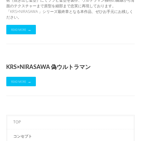
術（焼き出し金型）にてソフビ金型を製作、ウルトラマン独特の曲線から背
面のテクスチャーまで原型を細部まで忠実に再現しております。
「KRS×NIRASAWA 」シリーズ最終章となる本作品、ぜひお手元にお残しく
ださい。
READ MORE
KRS×NIRASAWA 偽ウルトラマン
READ MORE
TOP
コンセプト