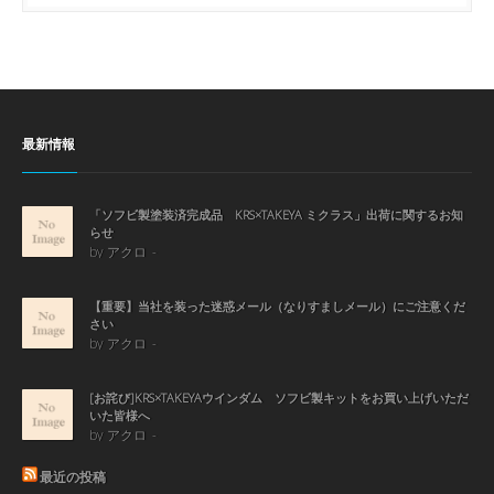
最新情報
「ソフビ製塗装済完成品 KRS×TAKEYA ミクラス」出荷に関するお知
らせ
by アクロ
【重要】当社を装った迷惑メール（なりすましメール）にご注意くだ
さい
by アクロ
[お詫び]KRS×TAKEYAウインダム ソフビ製キットをお買い上げいただ
いた皆様へ
by アクロ
最近の投稿