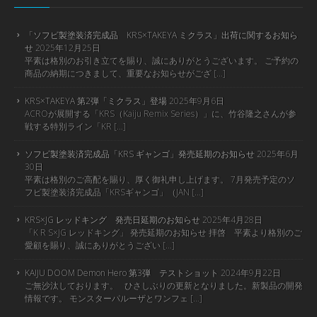
「ソフビ製塗装済完成品 KRS×TAKEYA ミクラス」出荷に関するお知ら
せ
2025年12月25日
平素は格別のお引き立てを賜り、誠にありがとうございます。 ご予約の
商品の納期につきまして、重要なお知らせがござ […]
KRS×TAKEYA 第2弾「ミクラス」登場
2025年9月6日
ACROが展開する「KRS（Kaiju Remix Series）」に、竹谷隆之さんが参
戦する特別ライン「KR […]
ソフビ製塗装済完成品「KRS ギャンゴ」発売延期のお知らせ
2025年6月
30日
平素は格別のご高配を賜り、厚く御礼申し上げます。 7月発売予定のソ
フビ製塗装済完成品「KRSギャンゴ」（JAN […]
KRS×JG レッドキング 発売日延期のお知らせ
2025年4月28日
「K R S×JG レッドキング」 発売延期のお知らせ 拝啓 平素より格別のご
愛顧を賜り、誠にありがとうござい […]
KAIJU DOOM Demon Hero 第3弾 テストショット
2024年9月22日
ご無沙汰しております。 ひさしぶりの更新となりました。新製品の開発
情報です。 モンスターパルーザとワンフェ […]