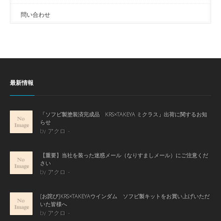
問い合わせ
最新情報
「ソフビ製塗装済完成品 KRS×TAKEYA ミクラス」出荷に関するお知
らせ
by アクロ
【重要】当社を装った迷惑メール（なりすましメール）にご注意くだ
さい
by アクロ
[お詫び]KRS×TAKEYAウインダム ソフビ製キットをお買い上げいただ
いた皆様へ
by アクロ