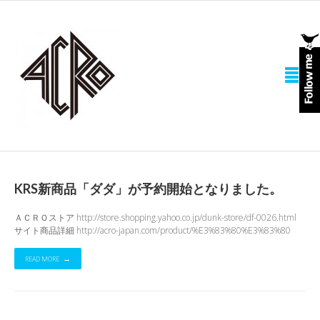
KRS新商品「ダダ」が予約開始となりました。
ＡＣＲＯストア http://store.shopping.yahoo.co.jp/dunk-store/df-0026.html
サイト商品詳細 http://acro-japan.com/product/%E3%83%80%E3%83%80
READ MORE