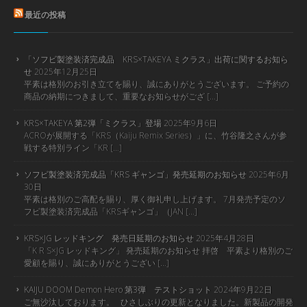
最近の投稿
「ソフビ製塗装済完成品 KRS×TAKEYA ミクラス」出荷に関するお知ら
せ
2025年12月25日
平素は格別のお引き立てを賜り、誠にありがとうございます。 ご予約の
商品の納期につきまして、重要なお知らせがござ […]
KRS×TAKEYA 第2弾「ミクラス」登場
2025年9月6日
ACROが展開する「KRS（Kaiju Remix Series）」に、竹谷隆之さんが参
戦する特別ライン「KR […]
ソフビ製塗装済完成品「KRS ギャンゴ」発売延期のお知らせ
2025年6月
30日
平素は格別のご高配を賜り、厚く御礼申し上げます。 7月発売予定のソ
フビ製塗装済完成品「KRSギャンゴ」（JAN […]
KRS×JG レッドキング 発売日延期のお知らせ
2025年4月28日
「K R S×JG レッドキング」 発売延期のお知らせ 拝啓 平素より格別のご
愛顧を賜り、誠にありがとうござい […]
KAIJU DOOM Demon Hero 第3弾 テストショット
2024年9月22日
ご無沙汰しております。 ひさしぶりの更新となりました。新製品の開発