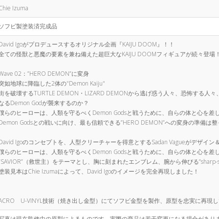
Chie Izuma
ソフビ製塗装済完成品
David Igoがプロデュースするオリジナル企画『KAIJU DOOM』！！
全ての怪獣と悪魔の要素を兼ね備えた超巨大なKAIJU DOOMフィギュアが続々登場
Wave 02：”HERO DEMON”に変身
突如地球に降臨した2体の"Demon Kaiju"
街を破壊するTURTLE DEMON・LIZARD DEMONから逃げ惑う人々、恐怖
なるDemon Godが襲来するのか？
僕らのヒーローは、人類を守るべくDemon Godsと戦うために、自らの体と心を差し出
Demon Godsとの戦いに向け、最も信頼できる”HERO DEMON”への変身の準備は
David Igoのコンセプトを、人型クリーチャーを得意とするSadan Vagueがデザ
僕らのヒーローは、人類を守るべくDemon Godsと戦うために、自らの体と心を差し出し
“SAVIOR”（救世主）をテーマとし、胸に刻まれたエンブレム、腕から伸びる”sharp-
塗装見本はChie Izumaによって、David Igoのイメージを完全再現しました！
ACRO U-VINYL技術（焼き出し金型）にてソフビ金型を製作、原型を忠実に再現
写真は現在監修中の原型によるものです。実際の商品は若干変更になる場合があり