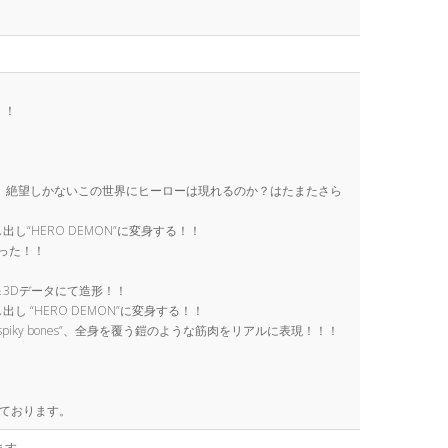
！！
する人々、絶望しかないこの世界にヒーローは現れるのか？はたまたさら
し“HERO DEMON”に変身する！！
整った！！
イン＆3Dデータにて造形！！
 “HERO DEMON”に変身する！！
spiky bones”、全身を覆う鎧のような筋肉をリアルに表現！！！
しております。
ます。