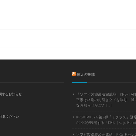
最近の投稿
に関するお知らせ
「ソフビ製塗装済完成品 KRS×TA
平素は格別のお引き立てを賜り、誠
なお知らせがござ […]
注意ください
KRS×TAKEYA 第2弾「ミクラス」登
ACROが展開する「KRS（Kaiju Re
ソフビ製塗装済完成品「KRS ギャ