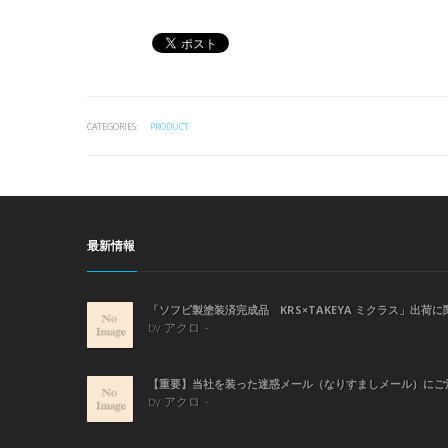
CATEGORIES:
PRODUCT
最新情報
「ソフビ製塗装済完成品 KRS×TAKEYA ミクラス」出荷
by アクロ
【重要】当社を装った迷惑メール（なりすましメール）にご
by アクロ